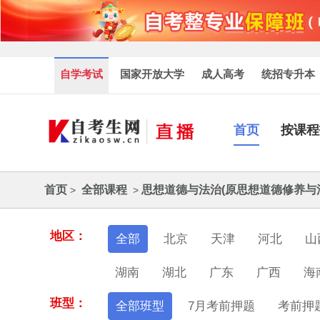
自学考试
国家开放大学
成人高考
统招专升本
首页
按课程
首页
全部课程
思想道德与法治(原思想道德修养与
>
>
地区：
全部
北京
天津
河北
山
湖南
湖北
广东
广西
海
班型：
全部班型
7月考前押题
考前押