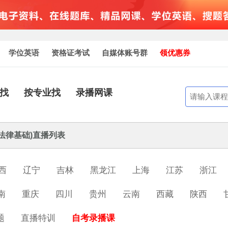
学位英语
资格证考试
自媒体账号群
领优惠券
找
按专业找
录播网课
法律基础)直播列表
西
辽宁
吉林
黑龙江
上海
江苏
浙江
南
重庆
四川
贵州
云南
西藏
陕西
题
直播特训
自考录播课