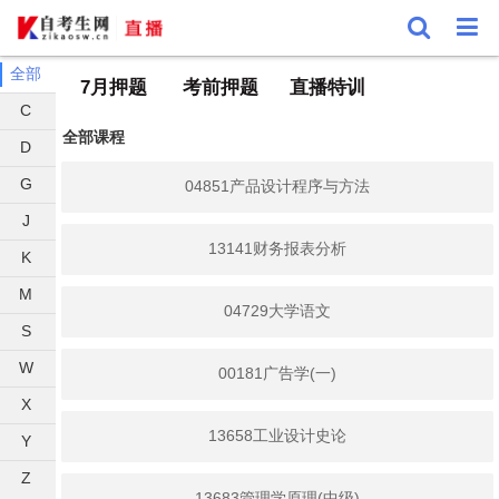
全部
7月押题
考前押题
直播特训
C
全部课程
D
G
04851产品设计程序与方法
J
13141财务报表分析
K
M
04729大学语文
S
W
00181广告学(一)
X
13658工业设计史论
Y
Z
13683管理学原理(中级)